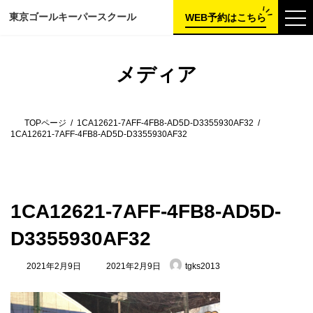
コ
ナ
東京ゴールキーパー
スクール
ン
ビ
WEB予約はこちら
テ
ゲ
ン
ー
ツ
シ
へ
ョ
メディア
ス
ン
キ
に
ッ
移
プ
動
TOPページ
1CA12621-7AFF-4FB8-AD5D-D3355930AF32
1CA12621-7AFF-4FB8-AD5D-D3355930AF32
1CA12621-7AFF-4FB8-AD5D-
D3355930AF32
最
2021年2月9日
2021年2月9日
tgks2013
終
更
新
日