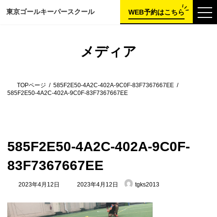
コ
ナ
東京ゴールキーパー
スクール
ン
ビ
WEB予約はこちら
テ
ゲ
ン
ー
ツ
シ
へ
ョ
メディア
ス
ン
キ
に
ッ
移
プ
動
TOPページ
585F2E50-4A2C-402A-9C0F-83F7367667EE
585F2E50-4A2C-402A-9C0F-83F7367667EE
585F2E50-4A2C-402A-9C0F-
83F7367667EE
最
2023年4月12日
2023年4月12日
tgks2013
終
更
新
日