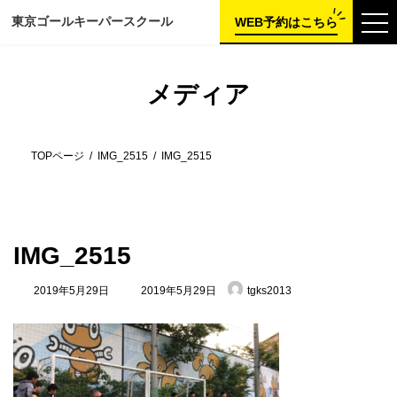
コ
ナ
東京ゴールキーパー
スクール
ン
ビ
WEB予約はこちら
テ
ゲ
ン
ー
ツ
シ
へ
ョ
メディア
ス
ン
キ
に
ッ
移
プ
動
TOPページ
IMG_2515
IMG_2515
IMG_2515
最
2019年5月29日
2019年5月29日
tgks2013
終
更
新
日
時
: