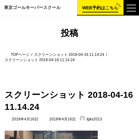
コ
ナ
東京ゴールキーパー
スクール
ン
ビ
WEB予約はこちら
テ
ゲ
ン
ー
ツ
シ
へ
ョ
投稿
ス
ン
キ
に
ッ
移
プ
動
TOPページ
スクリーンショット 2018-04-16 11.14.24
スクリーンショット 2018-04-16 11.14.24
スクリーンショット 2018-04-16
11.14.24
最
2018年4月16日
2018年4月16日
tgks2013
終
更
新
日