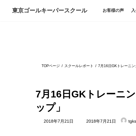
コ
ナ
ン
ビ
東京ゴールキーパー
スクール
お客様の声
入
テ
ゲ
ン
ー
ツ
シ
へ
ョ
ス
ン
キ
に
ッ
移
プ
動
TOPページ
スクールレポート
7月16日GKトレーニ
7月16日GKトレー
ップ」
最
2018年7月21日
2018年7月21日
tgk
終
更
新