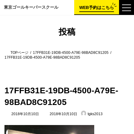
コ
ナ
東京ゴールキーパー
スクール
ン
ビ
WEB予約はこちら
テ
ゲ
ン
ー
ツ
シ
へ
ョ
投稿
ス
ン
キ
に
ッ
移
プ
動
TOPページ
17FFB31E-19DB-4500-A79E-98BAD8C91205
17FFB31E-19DB-4500-A79E-98BAD8C91205
17FFB31E-19DB-4500-A79E-
98BAD8C91205
最
2018年10月10日
2018年10月10日
tgks2013
終
更
新
日