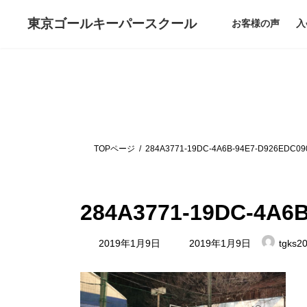
コ
ナ
ン
ビ
東京ゴールキーパー
スクール
お客様の声
入
テ
ゲ
ン
ー
ツ
シ
へ
ョ
ス
ン
キ
に
ッ
移
プ
動
TOPページ
284A3771-19DC-4A6B-94E7-D926EDC0
284A3771-19DC-4A6
最
2019年1月9日
2019年1月9日
tgks2
終
更
新
日
時