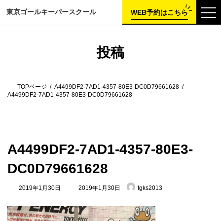
コ
ナ
東京ゴールキーパー
スクール
ン
ビ
WEB予約はこちら
テ
ゲ
ン
ー
ツ
シ
へ
ョ
投稿
ス
ン
キ
に
ッ
移
プ
動
TOPページ
A4499DF2-7AD1-4357-80E3-DC0D79661628
A4499DF2-7AD1-4357-80E3-DC0D79661628
A4499DF2-7AD1-4357-80E3-
DC0D79661628
最
2019年1月30日
2019年1月30日
tgks2013
終
更
新
日