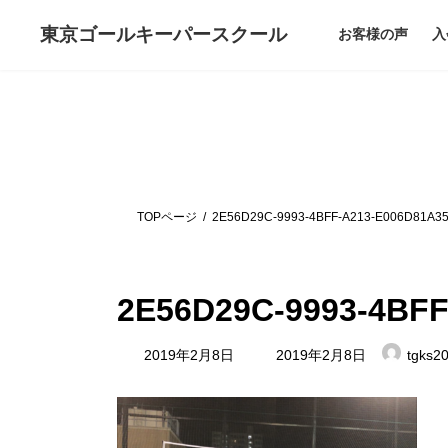
コ
ナ
ン
ビ
東京ゴールキーパー
スクール
お客様の声
入
テ
ゲ
ン
ー
ツ
シ
へ
ョ
ス
ン
キ
に
ッ
移
プ
動
TOPページ
2E56D29C-9993-4BFF-A213-E006D81A3
2E56D29C-9993-4BFF
最
2019年2月8日
2019年2月8日
tgks2
終
更
新
日
時