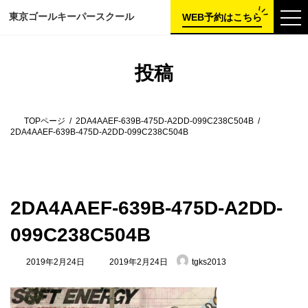
コ
ナ
東京ゴールキーパー
スクール
ン
ビ
WEB予約はこちら
テ
ゲ
ン
ー
ツ
シ
へ
ョ
投稿
ス
ン
キ
に
ッ
移
プ
動
TOPページ
2DA4AAEF-639B-475D-A2DD-099C238C504B
2DA4AAEF-639B-475D-A2DD-099C238C504B
2DA4AAEF-639B-475D-A2DD-
099C238C504B
最
2019年2月24日
2019年2月24日
tgks2013
終
更
新
日