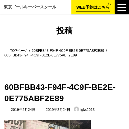
コ
ナ
東京ゴールキーパー
スクール
ン
ビ
WEB予約はこちら
テ
ゲ
ン
ー
ツ
シ
へ
ョ
投稿
ス
ン
キ
に
ッ
移
プ
動
TOPページ
60BFBB43-F94F-4C9F-BE2E-0E775ABF2E89
60BFBB43-F94F-4C9F-BE2E-0E775ABF2E89
60BFBB43-F94F-4C9F-BE2E-
0E775ABF2E89
最
2019年2月24日
2019年2月24日
tgks2013
終
更
新
日