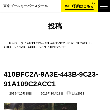
コ
ナ
東京ゴールキーパー
スクール
ン
ビ
WEB予約はこちら
テ
ゲ
ン
ー
ツ
シ
へ
ョ
投稿
ス
ン
キ
に
ッ
移
プ
動
TOPページ
410BFC2A-9A3E-443B-9C23-91A109C2ACC1
410BFC2A-9A3E-443B-9C23-91A109C2ACC1
410BFC2A-9A3E-443B-9C23-
91A109C2ACC1
最
2019年10月18日
2019年10月18日
tgks2013
終
更
新
日