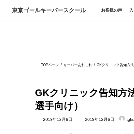
コ
ナ
ン
ビ
東京ゴールキーパー
スクール
お客様の声
入
テ
ゲ
ン
ー
ツ
シ
へ
ョ
ス
ン
キ
に
ッ
移
プ
動
TOPページ
キーパーあれこれ
GKクリニック告知方
GKクリニック告知方
選手向け）
最
2019年12月6日
2019年12月6日
tgk
終
更
新