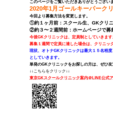
このページをご覧いただきありがとうござい
日
2020年1月ゴールキーパー
時
:
今回より募集方法を変更します。
①約１ヶ月前：スクール生、GKクリニ
②約３〜２週間前：ホームページで募
今後GKクリニックは、定員制としていきま
募集１週間で定員に達した場合は、クリニッ
現状、オトナGKクリニックは最大１５名程
としていきます。
単発のGKクリニックをお探しの方は、ぜひ友
↓↓こちらをクリック↓↓
東京GKスクールクリニック案内＠LINE公式