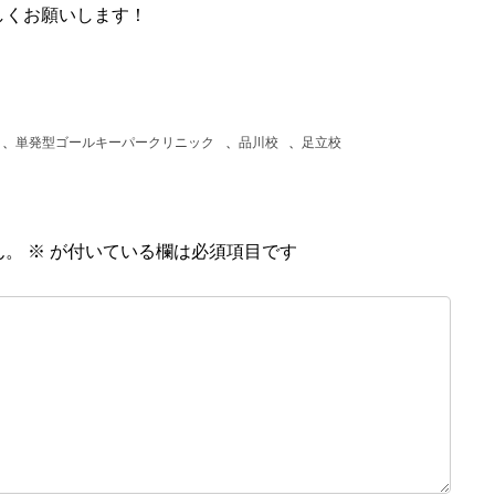
しくお願いします！
、
単発型ゴールキーパークリニック
、
品川校
、
足立校
ん。
※
が付いている欄は必須項目です