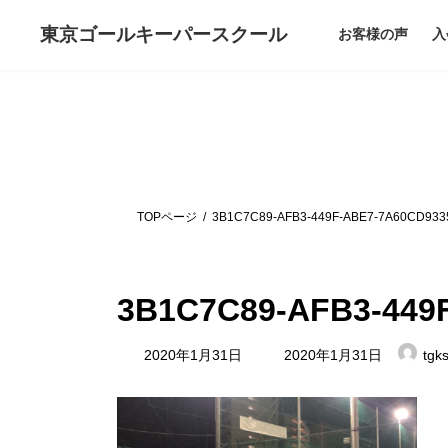
コ
ナ
ン
ビ
東京ゴールキーパー
スクール
お客様の声
入
テ
ゲ
ン
ー
ツ
シ
へ
ョ
ス
ン
キ
に
ッ
移
プ
動
TOPページ
3B1C7C89-AFB3-449F-ABE7-7A60CD933
3B1C7C89-AFB3-449
最
2020年1月31日
2020年1月31日
tgk
終
更
新
日
時