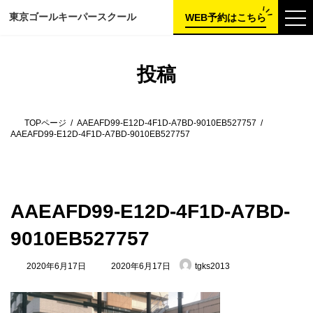
コ
ナ
東京ゴールキーパー
スクール
ン
ビ
WEB予約はこちら
テ
ゲ
ン
ー
ツ
シ
へ
ョ
投稿
ス
ン
キ
に
ッ
移
プ
動
TOPページ
AAEAFD99-E12D-4F1D-A7BD-9010EB527757
AAEAFD99-E12D-4F1D-A7BD-9010EB527757
AAEAFD99-E12D-4F1D-A7BD-
9010EB527757
最
2020年6月17日
2020年6月17日
tgks2013
終
更
新
日