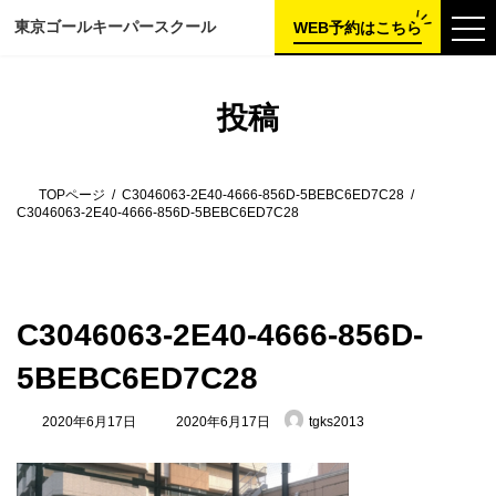
コ
ナ
東京ゴールキーパー
スクール
ン
ビ
WEB予約はこちら
テ
ゲ
ン
ー
ツ
シ
へ
ョ
投稿
ス
ン
キ
に
ッ
移
プ
動
TOPページ
C3046063-2E40-4666-856D-5BEBC6ED7C28
C3046063-2E40-4666-856D-5BEBC6ED7C28
C3046063-2E40-4666-856D-
5BEBC6ED7C28
最
2020年6月17日
2020年6月17日
tgks2013
終
更
新
日