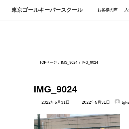
コ
ナ
ン
ビ
東京ゴールキーパー
スクール
お客様の声
入
テ
ゲ
ン
ー
ツ
シ
へ
ョ
ス
ン
キ
に
ッ
移
プ
動
TOPページ
IMG_9024
IMG_9024
IMG_9024
最
2022年5月31日
2022年5月31日
tgk
終
更
新
日
時