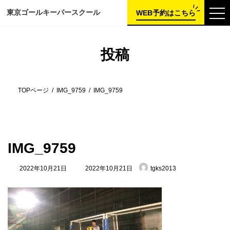
コ
ナ
東京ゴールキーパー
スクール
ン
ビ
WEB予約はこちら
テ
ゲ
ン
ー
ツ
シ
へ
ョ
投稿
ス
ン
キ
に
ッ
移
プ
動
TOPページ
IMG_9759
IMG_9759
IMG_9759
最
2022年10月21日
2022年10月21日
tgks2013
終
更
新
日
時
: