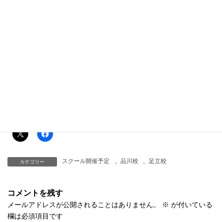
6月7日（月）19時〜21時 アドバンスクラス
※テクニカルクラスは１４日再開予定です。
足立校
６月２日（水）18時〜19時30分
日常生活に様々な制限がかかっているかとは思いますが、手洗
い、うがいを徹底し健やかにお過ごし下さい。
再開まで少々お待ちください。
共有:
スクール開催予定
、
品川校
、
足立校
カテゴリー
コメントを残す
メールアドレスが公開されることはありません。
※
が付いている
欄は必須項目です